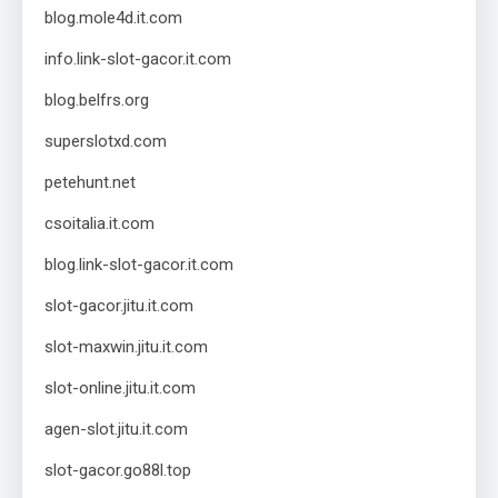
blog.mole4d.it.com
info.link-slot-gacor.it.com
blog.belfrs.org
superslotxd.com
petehunt.net
csoitalia.it.com
blog.link-slot-gacor.it.com
slot-gacor.jitu.it.com
slot-maxwin.jitu.it.com
slot-online.jitu.it.com
agen-slot.jitu.it.com
slot-gacor.go88l.top