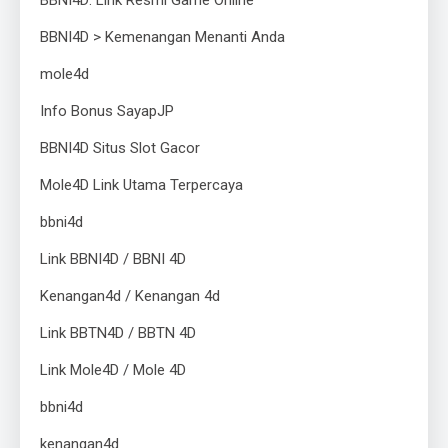
BBNI4D: Link Resmi Game Online
BBNI4D > Kemenangan Menanti Anda
mole4d
Info Bonus SayapJP
BBNI4D Situs Slot Gacor
Mole4D Link Utama Terpercaya
bbni4d
Link BBNI4D / BBNI 4D
Kenangan4d / Kenangan 4d
Link BBTN4D / BBTN 4D
Link Mole4D / Mole 4D
bbni4d
kenangan4d