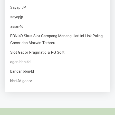
Sayap JP
sayapjp
asian4d
BBNI4D Situs Slot Gampang Menang Hari ini Link Paling
Gacor dan Maxwin Terbaru
Slot Gacor Pragmatic & PG Soft
agen bbni4d
bandar bbni4d
bbni4d gacor