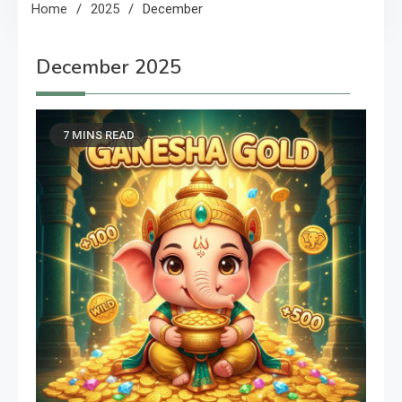
Home
2025
December
December 2025
7 MINS READ