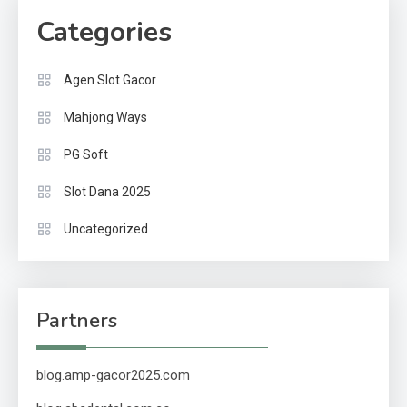
Categories
Agen Slot Gacor
Mahjong Ways
PG Soft
Slot Dana 2025
Uncategorized
Partners
blog.amp-gacor2025.com