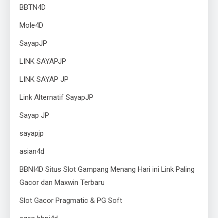
BBTN4D
Mole4D
SayapJP
LINK SAYAPJP
LINK SAYAP JP
Link Alternatif SayapJP
Sayap JP
sayapjp
asian4d
BBNI4D Situs Slot Gampang Menang Hari ini Link Paling
Gacor dan Maxwin Terbaru
Slot Gacor Pragmatic & PG Soft