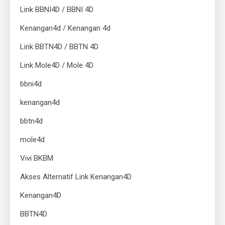
Link BBNI4D / BBNI 4D
Kenangan4d / Kenangan 4d
Link BBTN4D / BBTN 4D
Link Mole4D / Mole 4D
bbni4d
kenangan4d
bbtn4d
mole4d
Vivi BKBM
Akses Alternatif Link Kenangan4D
Kenangan4D
BBTN4D