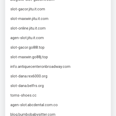
slot-gacor.jitu.it.com
slot-maxwin.jitu.it.com
slot-online.jitu.it.com
agen-slot.jitu.it.com
slot-gacor.go88l.top
slot-maxwin.go88j.top
info.antiquecenteronbroadway.com
slot-dana.rex6000.org
slot-dana.belfrs.org
toms-shoes.cc
agen-slot.abcdental.com.co
blog.bumbobabysitter.com