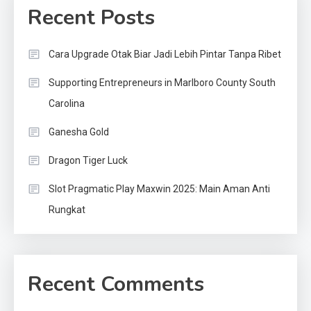
Recent Posts
Cara Upgrade Otak Biar Jadi Lebih Pintar Tanpa Ribet
Supporting Entrepreneurs in Marlboro County South
Carolina
Ganesha Gold
Dragon Tiger Luck
Slot Pragmatic Play Maxwin 2025: Main Aman Anti
Rungkat
Recent Comments