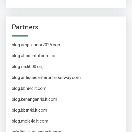
Partners
blog.amp-gacor2025.com
blog.abcdental.com.co
blog.rex6000.org
blog.antiquecenteronbroadway.com
blog.bbni4d.it.com
blog.kenangan4d.it.com
blog.bbtn4d.it.com
blog.mole4d.it.com