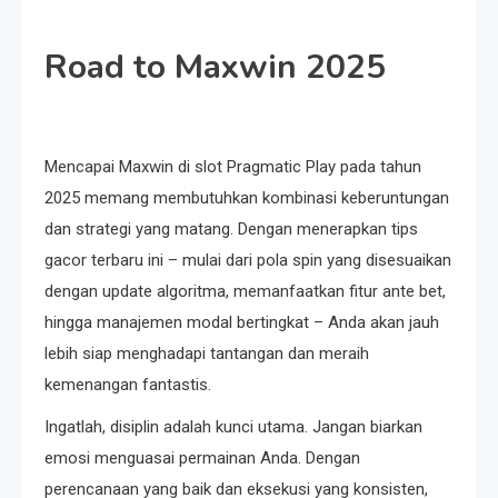
Road to Maxwin 2025
Mencapai Maxwin di slot Pragmatic Play pada tahun
2025 memang membutuhkan kombinasi keberuntungan
dan strategi yang matang. Dengan menerapkan tips
gacor terbaru ini – mulai dari pola spin yang disesuaikan
dengan update algoritma, memanfaatkan fitur ante bet,
hingga manajemen modal bertingkat – Anda akan jauh
lebih siap menghadapi tantangan dan meraih
kemenangan fantastis.
Ingatlah, disiplin adalah kunci utama. Jangan biarkan
emosi menguasai permainan Anda. Dengan
perencanaan yang baik dan eksekusi yang konsisten,