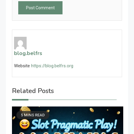
blog.belfrs
Website
https://blog.belfrs.org
Related Posts
5 MINS READ