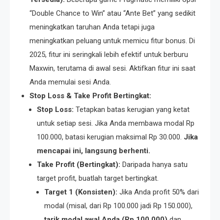
“Double Chance to Win” atau “Ante Bet” yang sedikit
meningkatkan taruhan Anda tetapi juga
meningkatkan peluang untuk memicu fitur bonus. Di
2025, fitur ini seringkali lebih efektif untuk berburu
Maxwin, terutama di awal sesi. Aktifkan fitur ini saat
Anda memulai sesi Anda.
Stop Loss & Take Profit Bertingkat:
Stop Loss:
Tetapkan batas kerugian yang ketat
untuk setiap sesi. Jika Anda membawa modal Rp
100.000, batasi kerugian maksimal Rp 30.000.
Jika
mencapai ini, langsung berhenti.
Take Profit (Bertingkat):
Daripada hanya satu
target profit, buatlah target bertingkat.
Target 1 (Konsisten):
Jika Anda profit 50% dari
modal (misal, dari Rp 100.000 jadi Rp 150.000),
tarik modal awal Anda (Rp 100.000)
dan