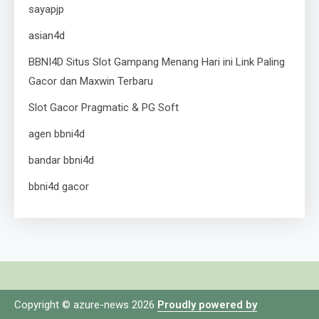
sayapjp
asian4d
BBNI4D Situs Slot Gampang Menang Hari ini Link Paling
Gacor dan Maxwin Terbaru
Slot Gacor Pragmatic & PG Soft
agen bbni4d
bandar bbni4d
bbni4d gacor
Copyright © azure-news 2026
Proudly powered by