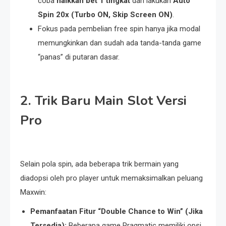
coba
naikkan bet 1 tingkat
dan lakukan
Auto
Spin 20x (Turbo ON, Skip Screen ON)
.
Fokus pada pembelian free spin hanya jika modal
memungkinkan dan sudah ada tanda-tanda game
“panas” di putaran dasar.
2. Trik Baru Main Slot Versi
Pro
Selain pola spin, ada beberapa trik bermain yang
diadopsi oleh pro player untuk memaksimalkan peluang
Maxwin:
Pemanfaatan Fitur “Double Chance to Win” (Jika
Tersedia):
Beberapa game Pragmatic memiliki opsi