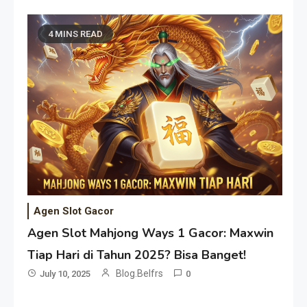
4 MINS READ
Agen Slot Gacor
Agen Slot Mahjong Ways 1 Gacor: Maxwin
Tiap Hari di Tahun 2025? Bisa Banget!
Blog.belfrs
July 10, 2025
0