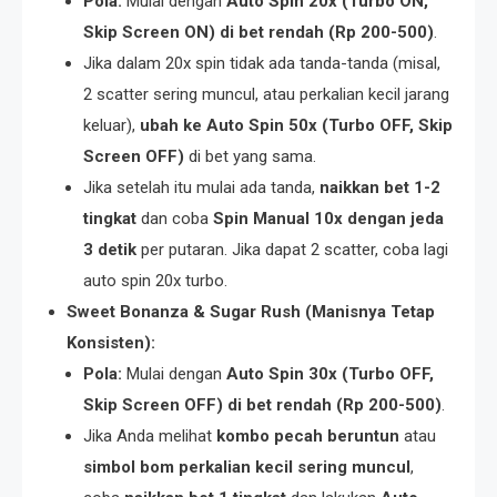
Pola:
Mulai dengan
Auto Spin 20x (Turbo ON,
Skip Screen ON) di bet rendah (Rp 200-500)
.
Jika dalam 20x spin tidak ada tanda-tanda (misal,
2 scatter sering muncul, atau perkalian kecil jarang
keluar),
ubah ke Auto Spin 50x (Turbo OFF, Skip
Screen OFF)
di bet yang sama.
Jika setelah itu mulai ada tanda,
naikkan bet 1-2
tingkat
dan coba
Spin Manual 10x dengan jeda
3 detik
per putaran. Jika dapat 2 scatter, coba lagi
auto spin 20x turbo.
Sweet Bonanza & Sugar Rush (Manisnya Tetap
Konsisten):
Pola:
Mulai dengan
Auto Spin 30x (Turbo OFF,
Skip Screen OFF) di bet rendah (Rp 200-500)
.
Jika Anda melihat
kombo pecah beruntun
atau
simbol bom perkalian kecil sering muncul
,