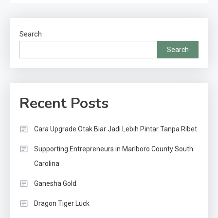
Search
Search
Recent Posts
Cara Upgrade Otak Biar Jadi Lebih Pintar Tanpa Ribet
Supporting Entrepreneurs in Marlboro County South
Carolina
Ganesha Gold
Dragon Tiger Luck