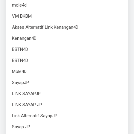
mole4d
Vivi BKBM
Akses Alternatif Link Kenangan4D
Kenangan4D
BBTN4D
BBTN4D
Mole4D
SayapJP
LINK SAYAPJP
LINK SAYAP JP
Link Alternatif SayapJP
Sayap JP